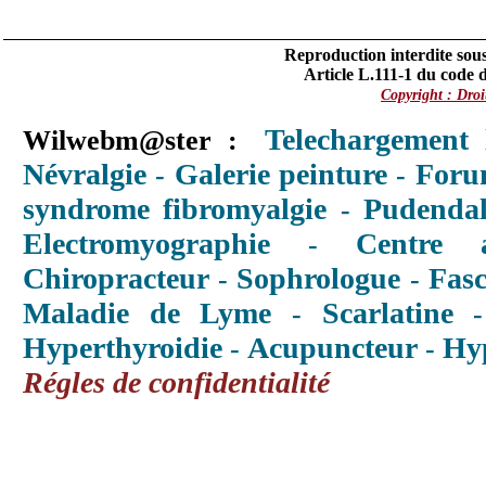
Reproduction interdite sous
Article L.111-1 du code de
Copyright : Droi
Telechargement l
Wilwebm@ster :
Névralgie
Galerie peinture
Foru
-
-
syndrome fibromyalgie
Pudendal
-
Electromyographie
Centre a
-
Chiropracteur
Sophrologue
Fasc
-
-
Maladie de Lyme
Scarlatine
-
Hyperthyroidie
Acupuncteur
Hy
-
-
Régles de confidentialité