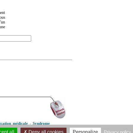
ent
ous
'un
une
ication médicale
Syndrome
-
Fasciathérapie
Etiopathie
-
-
-
ept all
Deny all cookies
Personalize
Privacy policy
giome