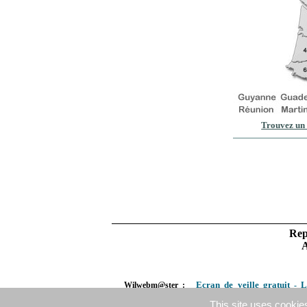
Trouvez un 
Rep
A
Ecran de veille gratuit
L
Wilwebm@ster :
-
fibromyalgie
Douleurs pelviennes
Electrom
-
-
This site uses cookie
Acupuncteur
Hypnotherapeute
Prostatite
M
-
-
-