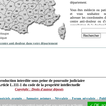
département.
Vous êtes médecin ou pati
et vous souhaitez n
adresser les coordonnées d
centre anti-douleur ou d'
consultation de la douleur?
centre anti douleur dans votre département
roduction interdite sous peine de poursuite judiciaire
rticle L.111-1 du code de la propriété intellectuelle
Copyright : Droits d'auteur déposés
ogiciels gratuits
Annuaire peinture
Névralgie
Forum névralgie
Publ
-
-
-
-
yographie
Centre anti-douleur
Mésothérapie
Chiropracteur
Sophrologue
-
-
-
-
s and gives you control over what you want to activate
OK, acc
aladie de Lyme
Scarlatine
Panaris
Orgelet
Tracheite
Hyperthyroidie
An
-
-
-
-
-
-