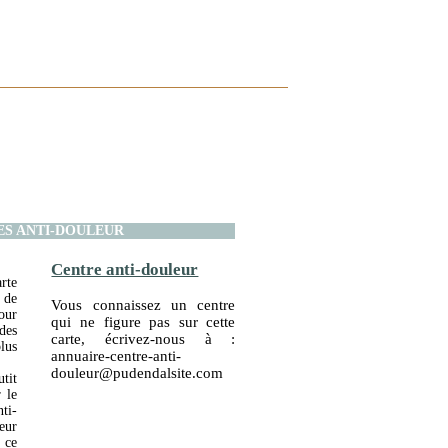
ES ANTI-DOULEUR
Centre anti-douleur
rte
de
Vous connaissez un centre
our
qui ne figure pas sur cette
des
carte, écrivez-nous à :
lus
annuaire-centre-anti-
douleur@pudendalsite.com
tit
 le
ti-
eur
 ce