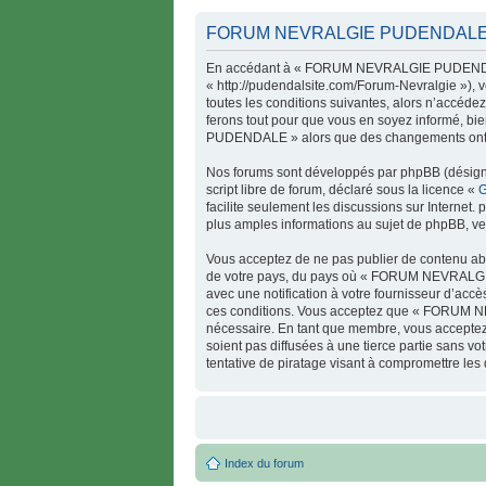
FORUM NEVRALGIE PUDENDALE - 
En accédant à « FORUM NEVRALGIE PUDENDALE
« http://pudendalsite.com/Forum-Nevralgie »), 
toutes les conditions suivantes, alors n’accé
ferons tout pour que vous en soyez informé, bi
PUDENDALE » alors que des changements ont été
Nos forums sont développés par phpBB (désigné 
script libre de forum, déclaré sous la licence «
G
facilite seulement les discussions sur Intern
plus amples informations au sujet de phpBB, veu
Vous acceptez de ne pas publier de contenu abus
de votre pays, du pays où « FORUM NEVRALGIE 
avec une notification à votre fournisseur d’acc
ces conditions. Vous acceptez que « FORUM NE
nécessaire. En tant que membre, vous acceptez 
soient pas diffusées à une tierce partie san
tentative de piratage visant à compromettre les
Index du forum