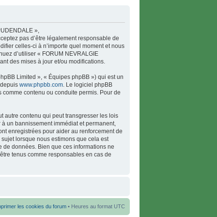
 PUDENDALE »,
acceptez pas d’être légalement responsable de
ier celles-ci à n’importe quel moment et nous
ontinuez d’utiliser « FORUM NEVRALGIE
t des mises à jour et/ou modifications.
 phpBB Limited », « Équipes phpBB ») qui est un
é depuis
www.phpbb.com
. Le logiciel phpBB
pas comme contenu ou conduite permis. Pour de
 autre contenu qui peut transgresser les lois
 à un bannissement immédiat et permanent,
sont enregistrées pour aider au renforcement de
ujet lorsque nous estimons que cela est
se de données. Bien que ces informations ne
 être tenus comme responsables en cas de
primer les cookies du forum
• Heures au format UTC