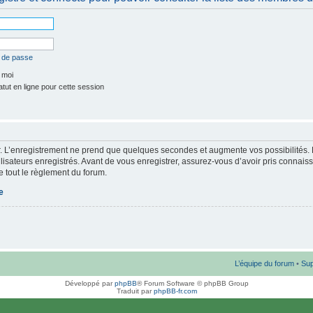
t de passe
 moi
ut en ligne pour cette session
. L’enregistrement ne prend que quelques secondes et augmente vos possibilités. 
isateurs enregistrés. Avant de vous enregistrer, assurez-vous d’avoir pris connaiss
re tout le règlement du forum.
e
L’équipe du forum
•
Sup
Développé par
phpBB
® Forum Software © phpBB Group
Traduit par
phpBB-fr.com