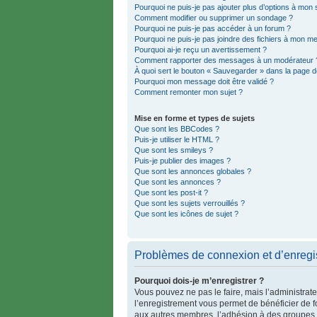
Pourquoi ne puis-je pas ajouter plus d’options à mon
Comment modifier ou supprimer un sondage ?
Pourquoi ne puis-je pas accéder à un forum ?
Pourquoi ne puis-je pas joindre des fichiers à mon 
Pourquoi ai-je reçu un avertissement ?
Comment rapporter des messages à un modérateur 
À quoi sert le bouton « Sauvegarder » dans la page 
Pourquoi mon message doit être validé ?
Comment remonter mon sujet ?
Mise en forme et types de sujets
Que sont les BBCodes ?
Puis-je utiliser le HTML ?
Que sont les smileys ?
Puis-je publier des images ?
Que sont les annonces globales ?
Que sont les annonces ?
Que sont les post-it ?
Que sont les sujets verrouillés ?
Que sont les icônes de sujet ?
Problèmes de connexion et d’enregi
Pourquoi dois-je m’enregistrer ?
Vous pouvez ne pas le faire, mais l’administrate
l’enregistrement vous permet de bénéficier de f
aux autres membres, l’adhésion à des groupes, e