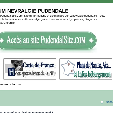
UM NEVRALGIE PUDENDALE
udendalSite.Com. Site d'informations et d'échanges sur la névralgie pudendale. Toute
é et l'information sur cette névralgie grâce à nos rubriques Symptômes, Diagnostic,
s, Chirurgie.
en mode lecture
Pudend
ons posées fréquemment)