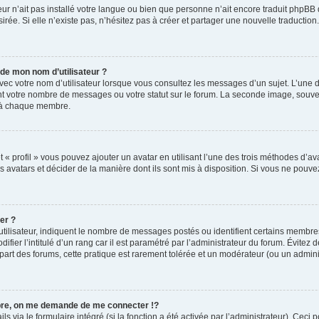
teur n’ait pas installé votre langue ou bien que personne n’ait encore traduit php
irée. Si elle n’existe pas, n’hésitez pas à créer et partager une nouvelle traduction.
de mon nom d’utilisateur ?
vec votre nom d’utilisateur lorsque vous consultez les messages d’un sujet. L’une d’
nt votre nombre de messages ou votre statut sur le forum. La seconde image, souv
e à chaque membre.
 « profil » vous pouvez ajouter un avatar en utilisant l’une des trois méthodes d’ava
s avatars et décider de la manière dont ils sont mis à disposition. Si vous ne pouvez
er ?
tilisateur, indiquent le nombre de messages postés ou identifient certains membres
ier l’intitulé d’un rang car il est paramétré par l’administrateur du forum. Évitez
part des forums, cette pratique est rarement tolérée et un modérateur (ou un admini
e, on me demande de me connecter !?
via le formulaire intégré (si la fonction a été activée par l’administrateur). Ceci p