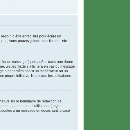
besoin d’être enregistré pour écrire un
ujets, Vous
pouvez
joindre des fichiers, etc.
ifier un message (quelquefois dans une durée
, un petit texte s’affichera en bas du message
ssage n’apparaîtra pas si un modérateur ou un
r propre initiative. Notez que les utilisateurs
nature
sur le formulaire de rédaction de
rtir du panneau de l’utilisateur (onglet
re ajoutée à un message en décochant la case