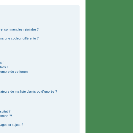
s et comment les rejoindre ?
s une couleur différente ?
s !
bles !
membre de ce forum !
ateurs de ma liste d’amis ou d’ignorés ?
ultat ?
anche ?!
ges et sujets ?