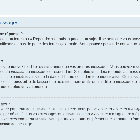
 messages
ne réponse ?
ge d’un forum ou « Répondre » depuis la page d’un sujet. Il se peut que vous ayez 
 affichée en bas de page des forums, exemple : Vous
pouvez
poster de nouveaux s
 ?
 vous ne pouvez modifier ou supprimer que vos propres messages. Vous pouvez mod
 bouton
modifier
du message correspondant. Si quelqu’un a déjà répondu au message
 qu’il a été modifié ainsi que la date et l’heure de la dernière modification. Ce me
ont la possibilité de laisser une note indiquant qu’ils ont modifié le message de leu
 que quelqu’un y a répondu.
ages ?
votre panneau de l’utilisateur. Une fois créée, vous pouvez cocher
Attacher ma sig
 par défaut à tous vos messages en activant l’option « Attacher ma signature » à pa
nces de message
). Par la suite, vous pourrez toujours empêcher une signature d’êt
daction de message.