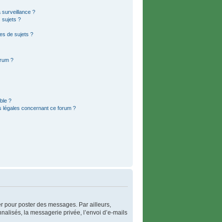
a surveillance ?
 sujets ?
es de sujets ?
orum ?
ble ?
s légales concernant ce forum ?
rer pour poster des messages. Par ailleurs,
alisés, la messagerie privée, l’envoi d’e-mails