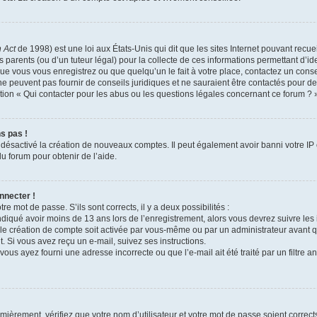
n Act
de 1998) est une loi aux États-Unis qui dit que les sites Internet pouvant recu
 parents (ou d’un tuteur légal) pour la collecte de ces informations permettant d’i
ue vous vous enregistrez ou que quelqu’un le fait à votre place, contactez un conse
e peuvent pas fournir de conseils juridiques et ne sauraient être contactés pour de
ion « Qui contacter pour les abus ou les questions légales concernant ce forum ? 
s pas !
t désactivé la création de nouveaux comptes. Il peut également avoir banni votre IP o
du forum pour obtenir de l’aide.
nnecter !
tre mot de passe. S’ils sont corrects, il y a deux possibilités :
ndiqué avoir moins de 13 ans lors de l’enregistrement, alors vous devrez suivre les 
e création de compte soit activée par vous-même ou par un administrateur avant q
t. Si vous avez reçu un e-mail, suivez ses instructions.
vous ayez fourni une adresse incorrecte ou que l’e-mail ait été traité par un filtre a
mièrement, vérifiez que votre nom d’utilisateur et votre mot de passe soient corrects