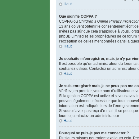
Haut
Que signifie COPPA ?
COPPA (ou
Children’s Online Privacy Protectio
13 ans doivent obtenir le consentement écrit des
n’êtes pas sûr que cela s’applique à vous, lorsq
phpBB Limited et les propriétaires de ce forum n
l’exception de celles mentionnées dans la quest
Haut
Je souhaite m’enregistrer, mais je n’y parvien
Il est possible qu’un administrateur du forum ai
souhaitez utiliser. Contactez un administrateur 
Haut
Je suis enregistré mais je ne peux pas me co
Vérifiez, en premier, votre nom d’utilisateur et vo
Si la gestion COPPA est active et si vous avez i
peuvent également nécessiter que toute nouvell
information est indiquée lors de l’enregistremen
Si vous n’avez pas reçu d’e-mail, il se peut que 
fournie, contactez un administrateur.
Haut
Pourquoi ne puis-je pas me connecter ?
Plusieurs raisons pourraient expliquer cela. Pre