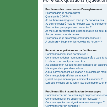
Problèmes de connexion et d’enregistrement
Pourquoi dois-je m’enregistrer ?
Que signifie COPPA ?
Je souhaite m’enregistrer, mais je n’y parviens pas !
Je suis enregistré mais je ne peux pas me connecter
Pourquoi ne puis-je pas me connecter ?
Je me suis enregistré par le passé mais je ne peux p
J’ai perdu mon mot de passe !
Pourquoi suis-je automatiquement déconnecté ?
À quoi sert « Supprimer les cookies du forum » ?
Paramètres et préférences de l’utilisateur
Comment modifier mes paramètres ?
Comment empêcher mon nom d’apparaître dans la li
Les heures ne sont pas correctes !
J’ai changé mon fuseau horaire et l’heure est toujours
Ma langue n’est pas dans la liste !
A quoi correspondent les images à proximité de mon n
Comment puis-je afficher un avatar ?
Qu’est-ce que mon rang et comment le modifier ?
Lorsque je clique sur le lien
e-mail
d’un membre, on m
Problèmes liés à la publication de messages
Comment créer un nouveau sujet ou poster une répo
Comment modifier ou supprimer un message ?
Comment ajouter une signature à mes messages ?
Comment créer un sondage ?