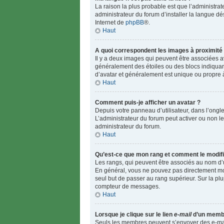
La raison la plus probable est que l’administra
administrateur du forum d’installer la langue dés
Internet de
phpBB
®.
Haut
A quoi correspondent les images à proximité 
Il y a deux images qui peuvent être associées a
généralement des étoiles ou des blocs indiqua
d’avatar et généralement est unique ou propr
Haut
Comment puis-je afficher un avatar ?
Depuis votre panneau d’utilisateur, dans l’onglet
L’administrateur du forum peut activer ou non le
administrateur du forum.
Haut
Qu’est-ce que mon rang et comment le modifi
Les rangs, qui peuvent être associés au nom d’u
En général, vous ne pouvez pas directement modif
seul but de passer au rang supérieur. Sur la plu
compteur de messages.
Haut
Lorsque je clique sur le lien
e-mail
d’un membr
Seuls les membres peuvent s’envoyer des e-mails 