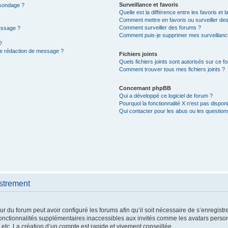
Surveillance et favoris
 sondage ?
Quelle est la différence entre les favoris et l
Comment mettre en favoris ou surveiller des
Comment surveiller des forums ?
message ?
Comment puis-je supprimer mes surveillanc
?
de rédaction de message ?
Fichiers joints
Quels fichiers joints sont autorisés sur ce f
Comment trouver tous mes fichiers joints ?
Concernant phpBB
Qui a développé ce logiciel de forum ?
Pourquoi la fonctionnalité X n’est pas disponi
Qui contacter pour les abus ou les question
strement
ur du forum peut avoir configuré les forums afin qu’il soit nécessaire de s’enregist
onctionnalités supplémentaires inaccessibles aux invités comme les avatars personn
tc. La création d’un compte est rapide et vivement conseillée.