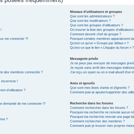
Niveaux d’utilisateurs et groupes
Que sont les administrateurs ?
Que sont les modérateurs ?
Que sont les groupes d’utilisateurs ?
 !
Où trouver la liste des groupes d’utilisateur
Comment devenir chef de groupe ?
lus me connecter ?!
Pourquoi certains membres apparaissent dan
Qu’est-ce qu’un « Groupe par défaut » ?
Qu’est-ce que le lien « L’équipe du forum » ?
Messagerie privée
Je ne peux pas envoyer de messages privé
Je reçois sans arrêt des messages indésira
ste des membres connectés ?
J’ai reçu un spam ou un e-mail abusif d’un 
 incorrecte !
Amis et ignorés
Que sont mes listes d’amis et d’ignorés ?
om d’utilisateur ?
Comment puis-je ajouter/supprimer des utilis
Recherche dans les forums
e demande de me connecter !?
Comment rechercher dans les forums ?
Pourquoi ma recherche ne renvoie aucun rés
Pourquoi ma recherche renvoie une page bl
nse ?
Comment rechercher des membres ?
Comment puis-je trouver mes propres messa