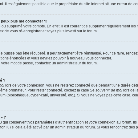
. Il est également possible que le propriétaire du site Internet ait une erreur de conf
e peux plus me connecter ?!
vé ou supprimé votre compte. En effet, il est courant de supprimer régulièrement les
ez de vous ré-enregistrer et soyez plus investi sur le forum.
puisse pas être récupéré, il peut facilement être réinitialisé. Pour ce faire, rend
uctions énoncées et vous devriez pouvoir à nouveau vous connecter.
er votre mot de passe, contactez un administrateur du forum.
é ?
moi
lors de votre connexion, vous ne resterez connecté que pendant une durée dé
e même ordinateur. Pour rester connecté, cochez la case
Se souvenir de moi
lors de 
rum (bibliothèque, cyber-café, université, etc.). Si vous ne voyez pas cette case, ce
 » ?
qui conservent vos paramètres d’authentification et votre connexion au forum. Ils f
non lu) si cela a été activé par un administrateur du forum. Si vous rencontrez d